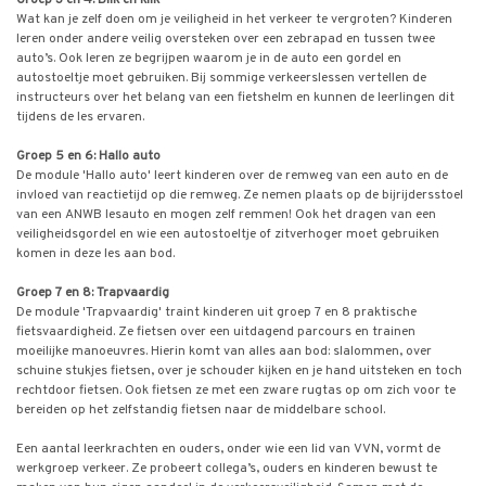
Groep 3 en 4: Blik en klik
Wat kan je zelf doen om je veiligheid in het verkeer te vergroten? Kinderen
leren onder andere veilig oversteken over een zebrapad en tussen twee
auto’s. Ook leren ze begrijpen waarom je in de auto een gordel en
autostoeltje moet gebruiken. Bij sommige verkeerslessen vertellen de
instructeurs over het belang van een fietshelm en kunnen de leerlingen dit
tijdens de les ervaren.
Groep 5 en 6: Hallo auto
De module 'Hallo auto' leert kinderen over de remweg van een auto en de
invloed van reactietijd op die remweg. Ze nemen plaats op de bijrijdersstoel
van een ANWB lesauto en mogen zelf remmen! Ook het dragen van een
veiligheidsgordel en wie een autostoeltje of zitverhoger moet gebruiken
komen in deze les aan bod.
Groep 7 en 8: Trapvaardig
De module 'Trapvaardig' traint kinderen uit groep 7 en 8 praktische
fietsvaardigheid. Ze fietsen over een uitdagend parcours en trainen
moeilijke manoeuvres. Hierin komt van alles aan bod: slalommen, over
schuine stukjes fietsen, over je schouder kijken en je hand uitsteken en toch
rechtdoor fietsen. Ook fietsen ze met een zware rugtas op om zich voor te
bereiden op het zelfstandig fietsen naar de middelbare school.
Een aantal leerkrachten en ouders, onder wie een lid van VVN, vormt de
werkgroep verkeer. Ze probeert collega’s, ouders en kinderen bewust te