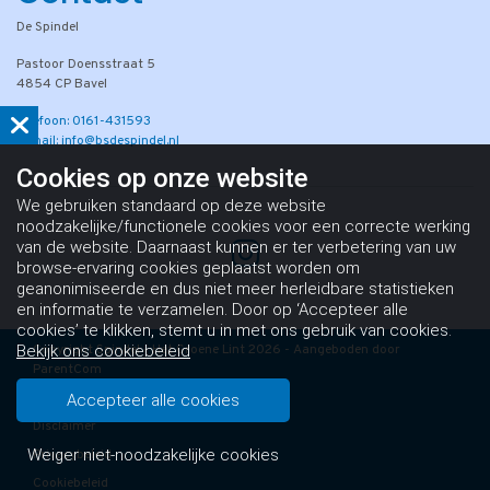
De Spindel
Pastoor Doensstraat 5
4854 CP Bavel
Telefoon: 0161-431593
E-mail: info@bsdespindel.nl
Cookies op
onze website
We gebruiken standaard op deze website
noodzakelijke/functionele cookies voor een correcte werking
van de website. Daarnaast kunnen er ter verbetering van uw
browse-ervaring cookies geplaatst worden om
geanonimiseerde en dus niet meer herleidbare statistieken
en informatie te verzamelen. Door op ‘Accepteer alle
cookies’ te klikken, stemt u in met ons gebruik van cookies.
Copyright Spindel - Het Groene Lint 2026 - Aangeboden door
Bekijk ons cookiebeleid
ParentCom
Algemene voorwaarden
Accepteer alle cookies
Disclaimer
Weiger niet-noodzakelijke cookies
Privacybeleid
Cookiebeleid