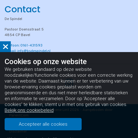
Contact
De Spindel
Pastoor Doensstraat 5
4854 CP Bavel
Telefoon: 0161-431593
E-mail: info@bsdespindel.nl
Cookies op
onze website
We gebruiken standaard op deze website
noodzakelijke/functionele cookies voor een correcte werking
van de website. Daarnaast kunnen er ter verbetering van uw
browse-ervaring cookies geplaatst worden om
geanonimiseerde en dus niet meer herleidbare statistieken
en informatie te verzamelen. Door op ‘Accepteer alle
cookies’ te klikken, stemt u in met ons gebruik van cookies.
Copyright Spindel - Het Groene Lint 2026 - Aangeboden door
Bekijk ons cookiebeleid
ParentCom
Algemene voorwaarden
Accepteer alle cookies
Disclaimer